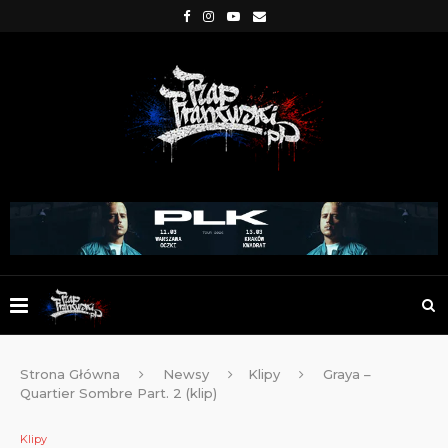
Strona Główna
Newsy
Klipy
Graya –
Quartier Sombre Part. 2 (klip)
Klipy