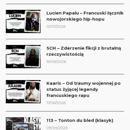
Lucien Papalu – Francuski łącznik
nowojorskiego hip-hopu
13/07/2026
SCH – Zderzenie fikcji z brutalną
rzeczywistością
19/06/2026
Kaaris – Od traumy wojennej po
status żyjącej legendy
francuskiego rapu
17/06/2026
113 – Tonton du bled (klasyk)
09/06/2026