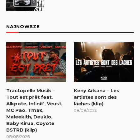
NAJNOWSZE
Tractopelle Musik –
Keny Arkana – Les
Tout est prêt feat.
artistes sont des
Alkpote, Infinit’, Veust,
lâches (klip)
MC Pao, Tmax,
08/08/2026
Maleekith, Deuklo,
Baby Kirua, Coyote
BSTRD (klip)
08/08/2026