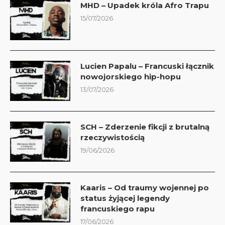
MHD – Upadek króla Afro Trapu
15/07/2026
Lucien Papalu – Francuski łącznik
nowojorskiego hip-hopu
13/07/2026
SCH – Zderzenie fikcji z brutalną
rzeczywistością
19/06/2026
Kaaris – Od traumy wojennej po
status żyjącej legendy
francuskiego rapu
17/06/2026