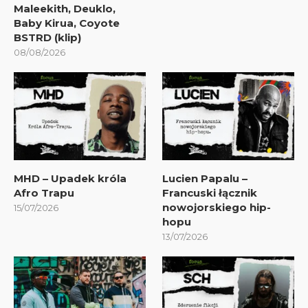
Maleekith, Deuklo,
Baby Kirua, Coyote
BSTRD (klip)
08/08/2026
MHD – Upadek króla
Lucien Papalu –
Afro Trapu
Francuski łącznik
nowojorskiego hip-
15/07/2026
hopu
13/07/2026