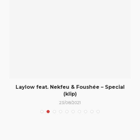
)
Laylow feat. Nekfeu & Foushée – Special
(klip)
23/08/2021