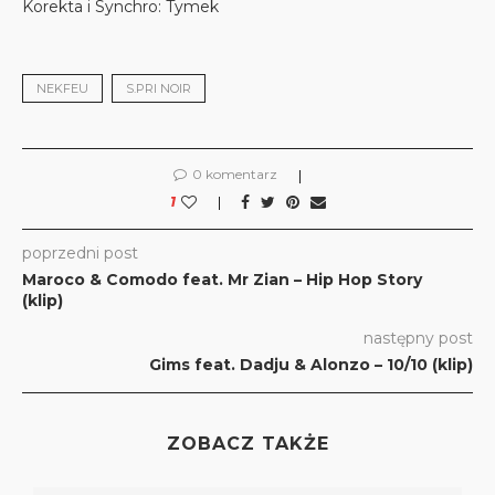
Korekta i Synchro: Tymek
NEKFEU
S.PRI NOIR
0 komentarz
1
poprzedni post
Maroco & Comodo feat. Mr Zian – Hip Hop Story
(klip)
następny post
Gims feat. Dadju & Alonzo – 10/10 (klip)
ZOBACZ TAKŻE