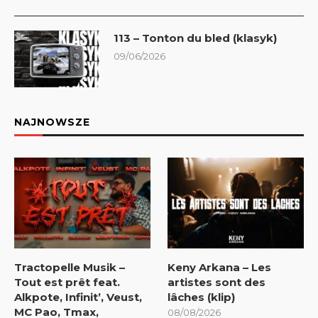
113 – Tonton du bled (klasyk)
09/06/2026
NAJNOWSZE
Tractopelle Musik –
Keny Arkana – Les
Tout est prêt feat.
artistes sont des
Alkpote, Infinit’, Veust,
lâches (klip)
MC Pao, Tmax,
08/08/2026