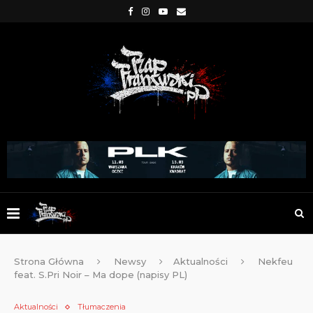
Strona Główna
Newsy
Aktualności
Nekfeu
feat. S.Pri Noir – Ma dope (napisy PL)
Aktualności
Tłumaczenia