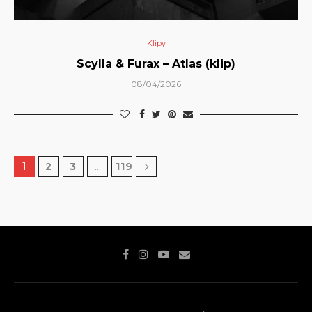
Klipy
Scylla & Furax – Atlas (klip)
08/04/2026
1
2
3
…
119