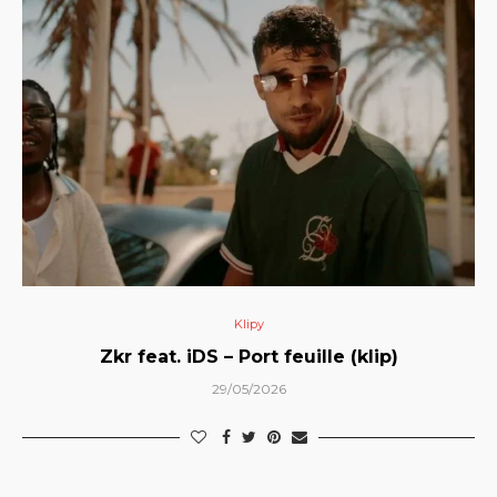
Klipy
Zkr feat. iDS – Port feuille (klip)
29/05/2026