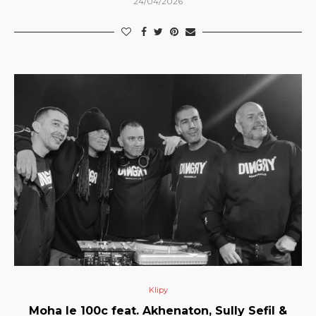
24/04/2026
Klipy
Moha le 100c feat. Akhenaton, Sully Sefil &