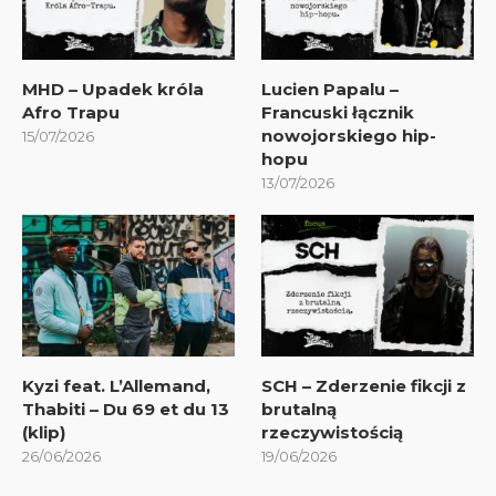
MHD – Upadek króla
Lucien Papalu –
Afro Trapu
Francuski łącznik
nowojorskiego hip-
15/07/2026
hopu
13/07/2026
Kyzi feat. L’Allemand,
SCH – Zderzenie fikcji z
Thabiti – Du 69 et du 13
brutalną
(klip)
rzeczywistością
26/06/2026
19/06/2026