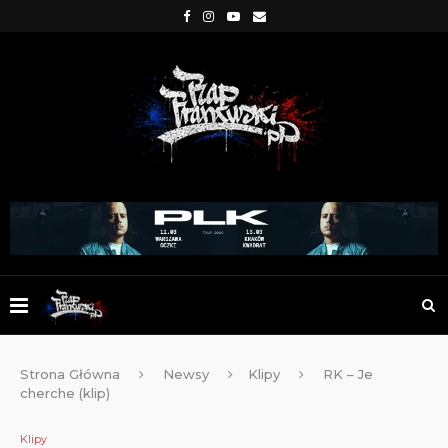
Strona Główna
Newsy
Klipy
RK – Je
cherche (klip)
Klipy