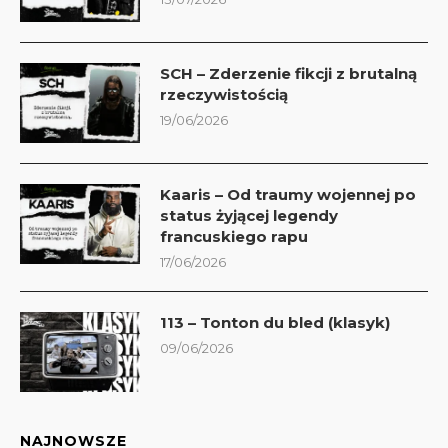
SCH – Zderzenie fikcji z brutalną
rzeczywistością
19/06/2026
Kaaris – Od traumy wojennej po
status żyjącej legendy
francuskiego rapu
17/06/2026
113 – Tonton du bled (klasyk)
09/06/2026
NAJNOWSZE