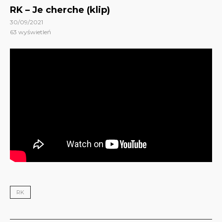
RK – Je cherche (klip)
30/09/2021
63
wyświetleń
RK