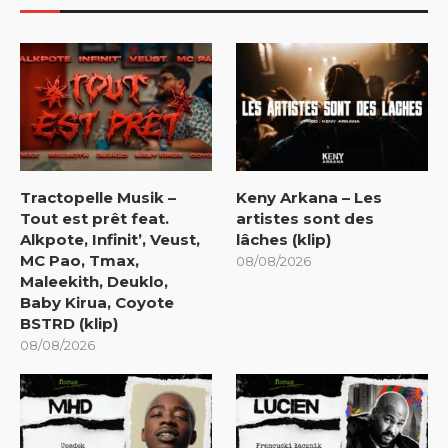
Tractopelle Musik –
Keny Arkana – Les
Tout est prêt feat.
artistes sont des
Alkpote, Infinit’, Veust,
lâches (klip)
MC Pao, Tmax,
08/08/2026
Maleekith, Deuklo,
Baby Kirua, Coyote
BSTRD (klip)
08/08/2026