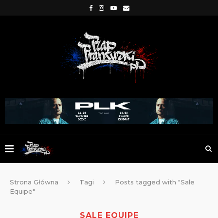
Strona Główna
Tagi
Posts tagged with "Sale
Equipe"
SALE EQUIPE