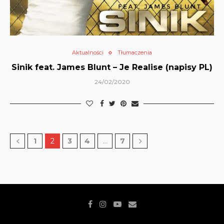
Aktualności
Tłumaczenia
Sinik feat. James Blunt – Je Realise (napisy PL)
24/02/2020
1
2
3
4
…
7