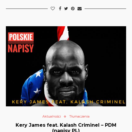
Aktualności
Tłumaczenia
Kery James feat. Kalash Criminel – PDM
(napisy PL)