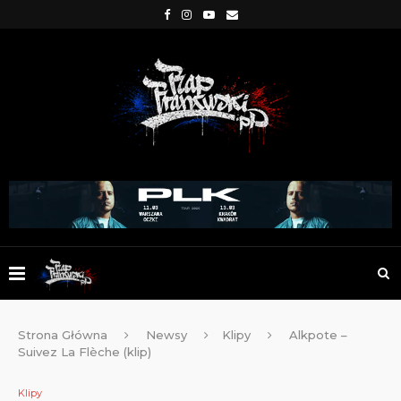
Strona Główna
Newsy
Klipy
Alkpote –
Suivez La Flèche (klip)
Klipy