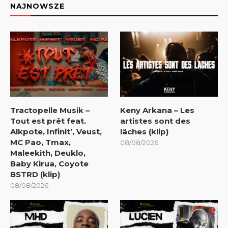
NAJNOWSZE
Tractopelle Musik –
Keny Arkana – Les
Tout est prêt feat.
artistes sont des
Alkpote, Infinit’, Veust,
lâches (klip)
MC Pao, Tmax,
08/08/2026
Maleekith, Deuklo,
Baby Kirua, Coyote
BSTRD (klip)
08/08/2026