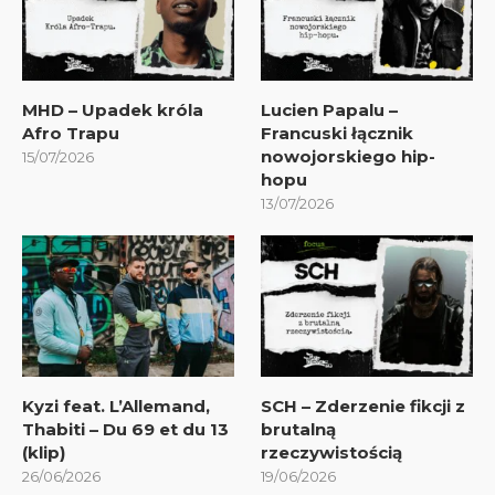
MHD – Upadek króla
Lucien Papalu –
Afro Trapu
Francuski łącznik
nowojorskiego hip-
15/07/2026
hopu
13/07/2026
Kyzi feat. L’Allemand,
SCH – Zderzenie fikcji z
Thabiti – Du 69 et du 13
brutalną
(klip)
rzeczywistością
26/06/2026
19/06/2026