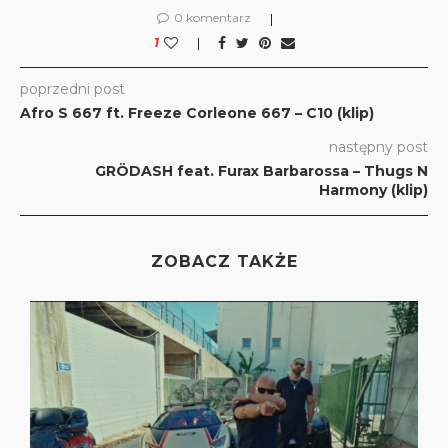
0 komentarz
1
poprzedni post
Afro S 667 ft. Freeze Corleone 667 – C10 (klip)
następny post
GRÖDASH feat. Furax Barbarossa – Thugs N
Harmony (klip)
ZOBACZ TAKŻE