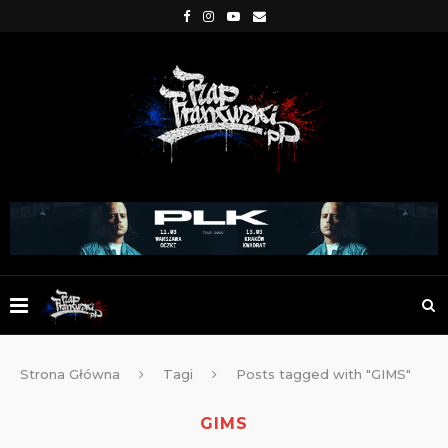
Strona Główna
Tagi
Posts tagged with "GIMS"
GIMS