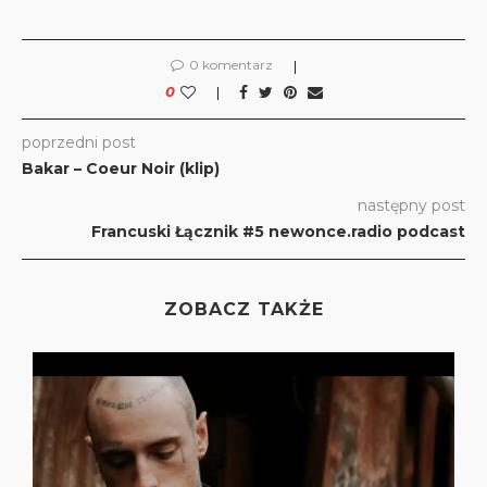
0 komentarz
0
poprzedni post
Bakar – Coeur Noir (klip)
następny post
Francuski Łącznik #5 newonce.radio podcast
ZOBACZ TAKŻE