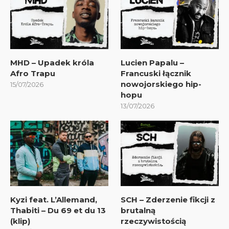
MHD – Upadek króla
Lucien Papalu –
Afro Trapu
Francuski łącznik
nowojorskiego hip-
15/07/2026
hopu
13/07/2026
Kyzi feat. L’Allemand,
SCH – Zderzenie fikcji z
Thabiti – Du 69 et du 13
brutalną
(klip)
rzeczywistością