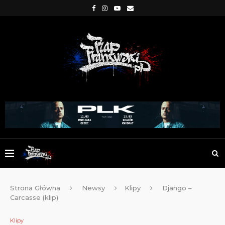
Strona Główna
Newsy
Klipy
Django –
Carcasse (klip)
Klipy