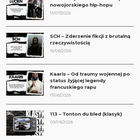
nowojorskiego hip-hopu
13/07/2026
SCH – Zderzenie fikcji z brutalną
rzeczywistością
19/06/2026
Kaaris – Od traumy wojennej po
status żyjącej legendy
francuskiego rapu
17/06/2026
113 – Tonton du bled (klasyk)
09/06/2026