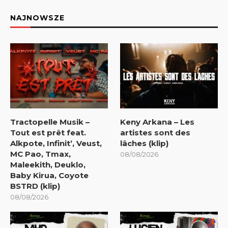
NAJNOWSZE
Tractopelle Musik –
Keny Arkana – Les
Tout est prêt feat.
artistes sont des
Alkpote, Infinit’, Veust,
lâches (klip)
MC Pao, Tmax,
08/08/2026
Maleekith, Deuklo,
Baby Kirua, Coyote
BSTRD (klip)
08/08/2026