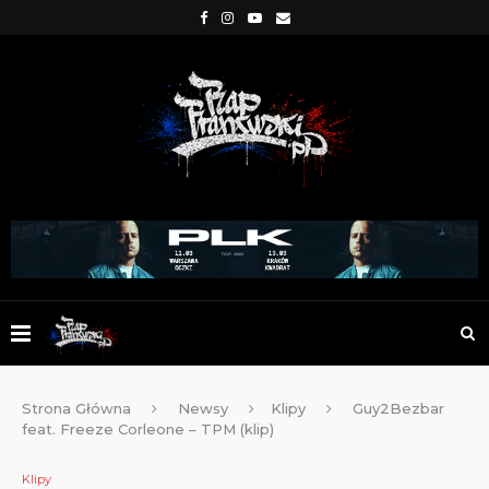
Strona Główna
Newsy
Klipy
Guy2Bezbar
feat. Freeze Corleone – TPM (klip)
Klipy