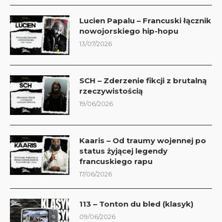
Lucien Papalu – Francuski łącznik
nowojorskiego hip-hopu
13/07/2026
SCH – Zderzenie fikcji z brutalną
rzeczywistością
19/06/2026
Kaaris – Od traumy wojennej po
status żyjącej legendy
francuskiego rapu
17/06/2026
113 – Tonton du bled (klasyk)
09/06/2026