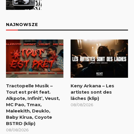
NAJNOWSZE
Tractopelle Musik –
Keny Arkana – Les
Tout est prêt feat.
artistes sont des
Alkpote, Infinit’, Veust,
lâches (klip)
MC Pao, Tmax,
08/08/2026
Maleekith, Deuklo,
Baby Kirua, Coyote
BSTRD (klip)
08/08/2026