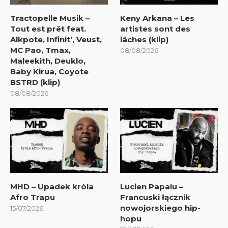
Tractopelle Musik –
Keny Arkana – Les
Tout est prêt feat.
artistes sont des
Alkpote, Infinit’, Veust,
lâches (klip)
MC Pao, Tmax,
08/08/2026
Maleekith, Deuklo,
Baby Kirua, Coyote
BSTRD (klip)
08/08/2026
MHD – Upadek króla
Lucien Papalu –
Afro Trapu
Francuski łącznik
nowojorskiego hip-
15/07/2026
hopu