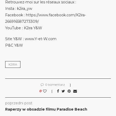
Retrouvez-moi sur les réseaux sociaux :
Insta : k2ira_yw
Facebook : https://www.facebook.com/K2ira-
266916587273309/
YouTube : K2ira Y&W
Site Y&W : www.Y-et-W.com
P&C Y&W
K2IRA
0 komentarz
0
poprzedni post
Raperzy w obsadzie filmu Paradise Beach