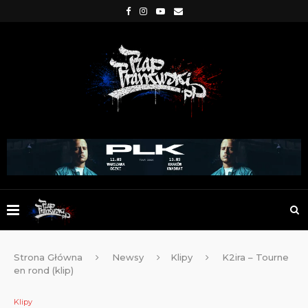
Strona Główna
Newsy
Klipy
K2ira – Tourne
en rond (klip)
Klipy