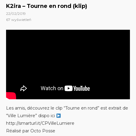
K2ira – Tourne en rond (klip)
22/02/2019
67
wyświetleń
Les amis, découvrez le clip “Tourne en rond” est extrait de
“Ville Lumière” dispo ici
http://smarturl.it/CPVilleLumiere
Réalisé par Octo Posse