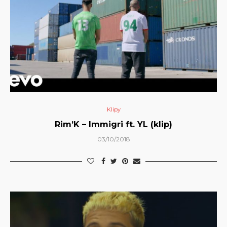
Klipy
Rim’K – Immigri ft. YL (klip)
03/10/2018