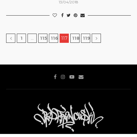
13/04/2018
1
…
115
116
117
118
119