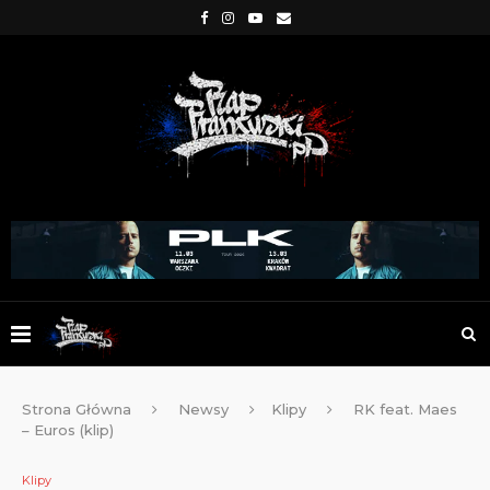
Strona Główna
Newsy
Klipy
RK feat. Maes
– Euros (klip)
Klipy