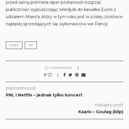
przed samą premiera raper postanowił rozgrzać
publiczność wypuszczając teledysk do kawałka Euros z
udziałem Maes’a, który w tym roku jest w ścisłej czołówce
najlepiej sprzedających się wykonawców we Francji.
MAES
RK
0 komentarz
0
poprzedni post
PNL i Netflix – jednak tylko koncert
następny post
Kaaris – Goulag (klip)