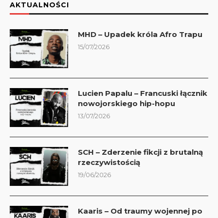
AKTUALNOŚCI
MHD – Upadek króla Afro Trapu
15/07/2026
Lucien Papalu – Francuski łącznik
nowojorskiego hip-hopu
13/07/2026
SCH – Zderzenie fikcji z brutalną
rzeczywistością
19/06/2026
Kaaris – Od traumy wojennej po