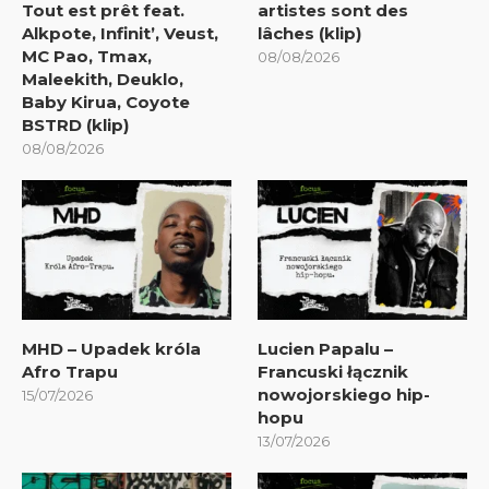
Tout est prêt feat.
artistes sont des
Alkpote, Infinit’, Veust,
lâches (klip)
MC Pao, Tmax,
08/08/2026
Maleekith, Deuklo,
Baby Kirua, Coyote
BSTRD (klip)
08/08/2026
MHD – Upadek króla
Lucien Papalu –
Afro Trapu
Francuski łącznik
nowojorskiego hip-
15/07/2026
hopu
13/07/2026