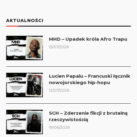
AKTUALNOŚCI
MHD – Upadek króla Afro Trapu
15/07/2026
Lucien Papalu – Francuski łącznik
nowojorskiego hip-hopu
13/07/2026
SCH – Zderzenie fikcji z brutalną
rzeczywistością
19/06/2026