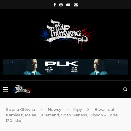
Strona Główna
Newsy
Klipy
Biwai feat.
Kamikaz, Malaa, L’allemand, Soso Maness, Dibson – Code
120 (klip)