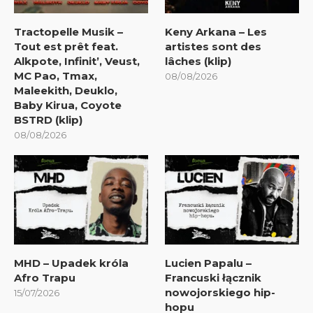
Tractopelle Musik –
Keny Arkana – Les
Tout est prêt feat.
artistes sont des
Alkpote, Infinit’, Veust,
lâches (klip)
MC Pao, Tmax,
08/08/2026
Maleekith, Deuklo,
Baby Kirua, Coyote
BSTRD (klip)
08/08/2026
MHD – Upadek króla
Lucien Papalu –
Afro Trapu
Francuski łącznik
nowojorskiego hip-
15/07/2026
hopu