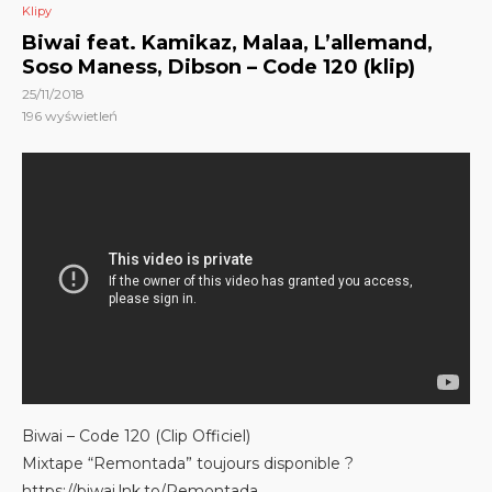
Klipy
Biwai feat. Kamikaz, Malaa, L’allemand,
Soso Maness, Dibson – Code 120 (klip)
25/11/2018
196
wyświetleń
Biwai – Code 120 (Clip Officiel)
Mixtape “Remontada” toujours disponible ?
https://biwai.lnk.to/Remontada