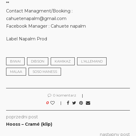
**
Contact Managment/Booking :
cahuetenapalm@gmail.com
Facebook Manager : Cahuete napalm
Label Napalm Prod
BIWAI
DIBSON
KAMIKAZ
L'ALLEMAND
MALAA
SOSO MANESS
0 komentarz
0
poprzedni post
Hooss – Cramé (klip)
następny post