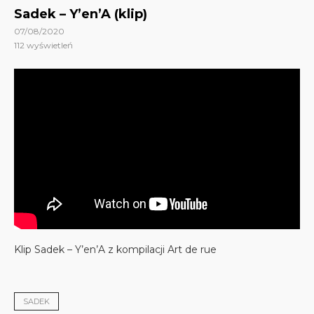
Sadek – Y’en’A (klip)
07/08/2020
112
wyświetleń
Klip Sadek – Y’en’A z kompilacji Art de rue
SADEK