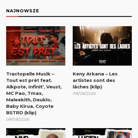
NAJNOWSZE
Tractopelle Musik –
Keny Arkana – Les
Tout est prêt feat.
artistes sont des
Alkpote, Infinit’, Veust,
lâches (klip)
MC Pao, Tmax,
08/08/2026
Maleekith, Deuklo,
Baby Kirua, Coyote
BSTRD (klip)
08/08/2026