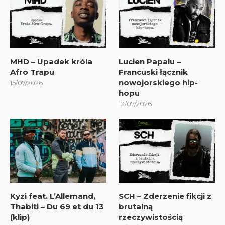
MHD – Upadek króla
Lucien Papalu –
Afro Trapu
Francuski łącznik
nowojorskiego hip-
15/07/2026
hopu
13/07/2026
Kyzi feat. L’Allemand,
SCH – Zderzenie fikcji z
Thabiti – Du 69 et du 13
brutalną
(klip)
rzeczywistością