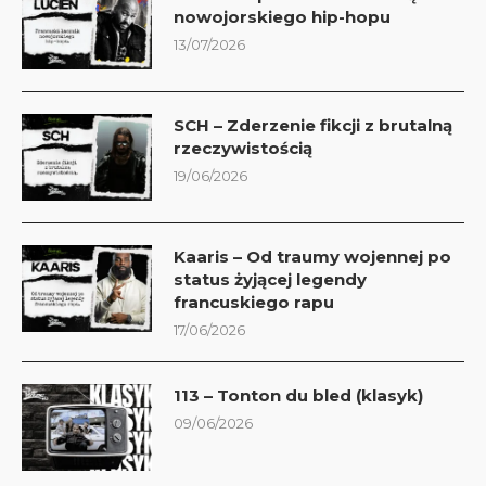
nowojorskiego hip-hopu
13/07/2026
SCH – Zderzenie fikcji z brutalną
rzeczywistością
19/06/2026
Kaaris – Od traumy wojennej po
status żyjącej legendy
francuskiego rapu
17/06/2026
113 – Tonton du bled (klasyk)
09/06/2026