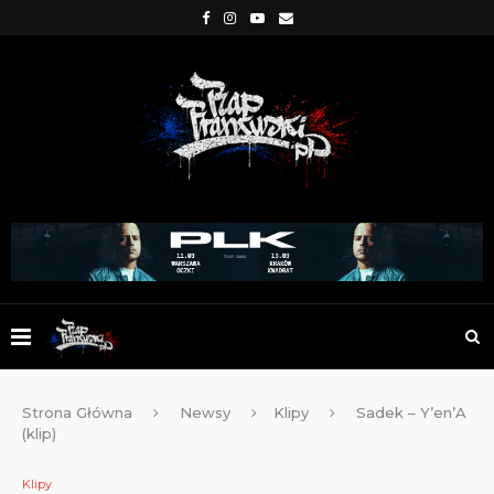
Strona Główna
Newsy
Klipy
Sadek – Y’en’A
(klip)
Klipy